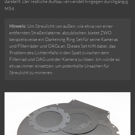
darstellt. Der restliche Aufbau verwendet hingegen durchgängig
M54.
Hinweis:
Um Streulicht von außen, wie etwa von einer
entfernten Straßenlaterne, abzublocken, bietet ZWO
beispielsweise ein Darkening Ring Set für seine Kameras
und FIlterräder und OAGs an. Dieses Set hilft dabei, das
Problem des Lichteinfalls in den Spalt zwischen dem
Filterrad und OAG und der Kamera zu lösen. Ich würde so
etwas immer einsetzen, um potentielle Ursachen für
Streulicht zu minieren.