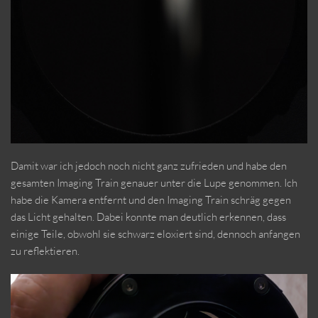
Damit war ich jedoch noch nicht ganz zufrieden und habe den
gesamten Imaging Train genauer unter die Lupe genommen. Ich
habe die Kamera entfernt und den Imaging Train schräg gegen
das Licht gehalten. Dabei konnte man deutlich erkennen, dass
einige Teile, obwohl sie schwarz eloxiert sind, dennoch anfangen
zu reflektieren.